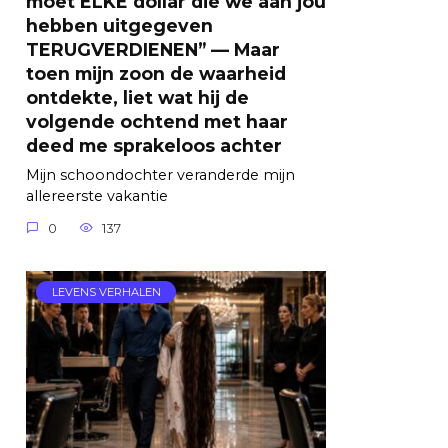
moet ELKE dollar die we aan jou
hebben uitgegeven
TERUGVERDIENEN” — Maar
toen mijn zoon de waarheid
ontdekte, liet wat hij de
volgende ochtend met haar
deed me sprakeloos achter
Mijn schoondochter veranderde mijn
allereerste vakantie
0
137
LEVENS VERHALEN