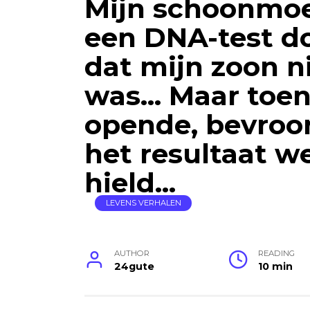
Mijn schoonmoe
een DNA-test d
dat mijn zoon n
was… Maar toen
opende, bevroor
het resultaat w
hield…
LEVENS VERHALEN
AUTHOR
READING
24gute
10 min