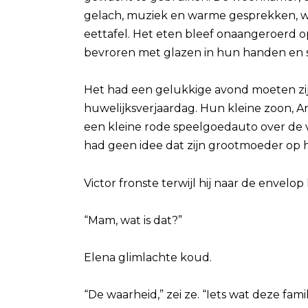
gelach, muziek en warme gesprekken, wer
eettafel. Het eten bleef onaangeroerd o
bevroren met glazen in hun handen en s
Het had een gelukkige avond moeten zijn
huwelijksverjaardag. Hun kleine zoon, An
een kleine rode speelgoedauto over de vl
had geen idee dat zijn grootmoeder op h
Victor fronste terwijl hij naar de envelop
“Mam, wat is dat?”
Elena glimlachte koud.
“De waarheid,” zei ze. “Iets wat deze fa