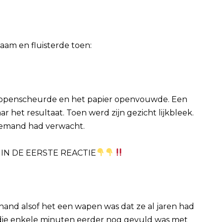
zaam en fluisterde toen:
lop openscheurde en het papier openvouwde. Een
r het resultaat. Toen werd zijn gezicht lijkbleek.
iemand had verwacht.
IN DE EERSTE REACTIE
hand alsof het een wapen was dat ze al jaren had
die enkele minuten eerder nog gevuld was met