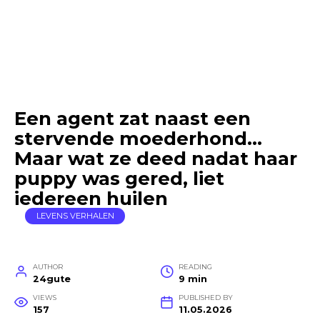
Een agent zat naast een
stervende moederhond…
Maar wat ze deed nadat haar
puppy was gered, liet
iedereen huilen
LEVENS VERHALEN
AUTHOR
READING
24gute
9 min
VIEWS
PUBLISHED BY
157
11.05.2026