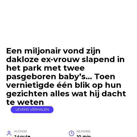
Een miljonair vond zijn
dakloze ex-vrouw slapend in
het park met twee
pasgeboren baby’s… Toen
vernietigde één blik op hun
gezichten alles wat hij dacht
te weten
LEVENS VERHALEN
AUTHOR
READING
24gute
10 min