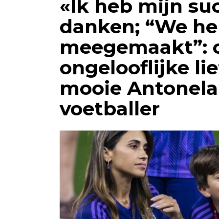
«Ik heb mijn su
danken; “We he
meegemaakt”: 
ongelooflijke li
mooie Antonela
voetballer