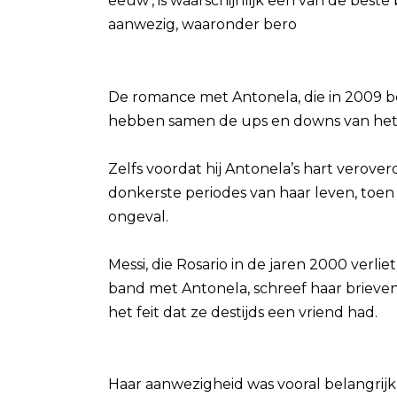
eeuw’, is waarschijnlijk een van de beste
aanwezig, waaronder bero
De romance met Antonela, die in 2009 beg
hebben samen de ups en downs van he
Zelfs voordat hij Antonela’s hart verove
donkerste periodes van haar leven, toen z
ongeval.
Messi, die Rosario in de jaren 2000 verlie
band met Antonela, schreef haar brieve
het feit dat ze destijds een vriend had.
Haar aanwezigheid was vooral belangrijk