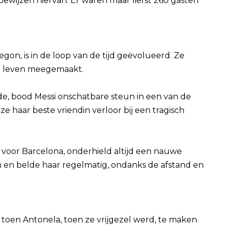
 bewijzen hiervan. Er waren maar liefst 260 gasten
on, is in de loop van de tijd geëvolueerd. Ze
t leven meegemaakt.
rde, bood Messi onschatbare steun in een van de
e haar beste vriendin verloor bij een tragisch
t voor Barcelona, ​​onderhield altijd een nauwe
n en belde haar regelmatig, ondanks de afstand en
 toen Antonela, toen ze vrijgezel werd, te maken