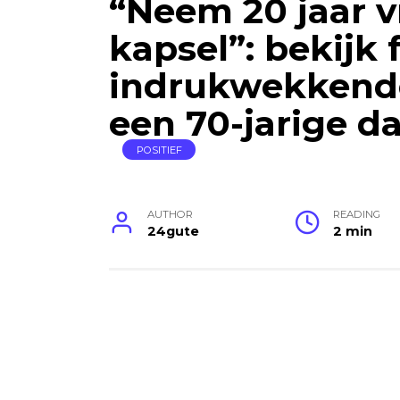
“Neem 20 jaar v
kapsel”: bekijk 
indrukwekkend
een 70-jarige d
POSITIEF
AUTHOR
READING
24gute
2 min