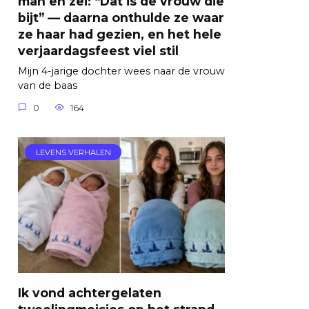
man en zei: “Dat is de vrouw die
bijt” — daarna onthulde ze waar
ze haar had gezien, en het hele
verjaardagsfeest viel stil
Mijn 4-jarige dochter wees naar de vrouw
van de baas
0
164
LEVENS VERHALEN
Ik vond achtergelaten
tweelingmeisjes op het strand,