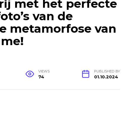
rij met het perfecte
foto’s van de
e metamorfose van
ame!
VIEWS
PUBLISHED BY
74
01.10.2024