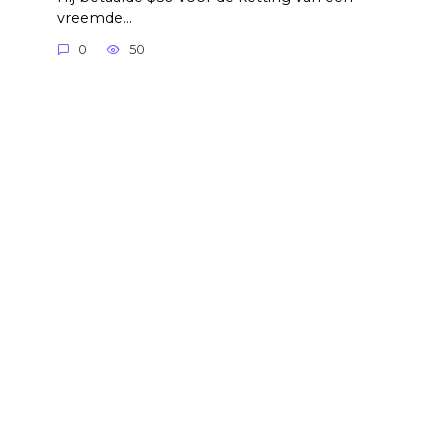
vreemde…
0
50