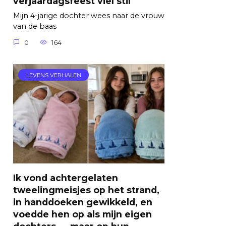
verjaardagsfeest viel stil
Mijn 4-jarige dochter wees naar de vrouw
van de baas
0
164
LEVENS VERHALEN
Ik vond achtergelaten
tweelingmeisjes op het strand,
in handdoeken gewikkeld, en
voedde hen op als mijn eigen
dochters — maar op hun