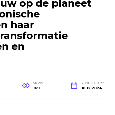
ouw op de planeet
conische
en haar
ransformatie
en en
VIEWS
PUBLISHED BY
169
18.12.2024