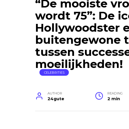
“De mooiste vr
wordt 75”: De i
Hollywoodster 
buitengewone t
tussen success
moeilijkheden!
CELEBRITIES
AUTHOR
READING
24gute
2 min