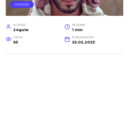
POSITIEF
AUTHOR
READING
24gute
1 min
VIEWS
PUBLISHED BY
65
25.02.2025