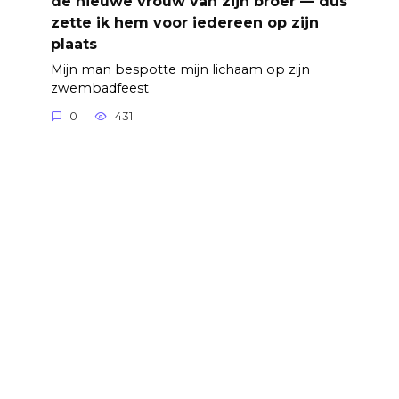
de nieuwe vrouw van zijn broer — dus
zette ik hem voor iedereen op zijn
plaats
Mijn man bespotte mijn lichaam op zijn
zwembadfeest
0
431