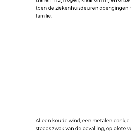
tranen in zijn ogen, klaar om mij en on
toen de ziekenhuisdeuren opengingen, 
familie.
Alleen koude wind, een metalen bankje en
steeds zwak van de bevalling, op blote vo