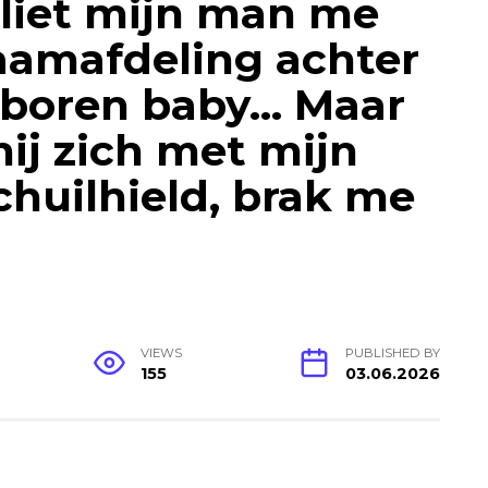
 liet mijn man me
raamafdeling achter
boren baby… Maar
ij zich met mijn
huilhield, brak me
VIEWS
PUBLISHED BY
155
03.06.2026