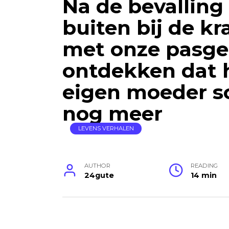
Na de bevalling
buiten bij de k
met onze pasge
ontdekken dat h
eigen moeder sc
nog meer
LEVENS VERHALEN
AUTHOR
READING
24gute
14 min