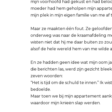
mijn voorhoofd had gekust en had beloof
moeder had hem geholpen mijn apparteme
mijn plek in mijn eigen familie van me af
Maar ze maakten één fout. Ze geloofden d
onderweg was naar de kraamafdeling met
wisten niet dat hij me daar buiten zo zou
alsof de hele wereld hem van me wilde 
En ze hadden geen idee wat mijn oom j
die berichten las, werd zijn gezicht blee
zeven woorden:
“Het is tijd om de schuld te innen.” Ik wist
bedoelde.
Maar toen we bij mijn appartement aankw
waardoor mijn knieën slap werden.