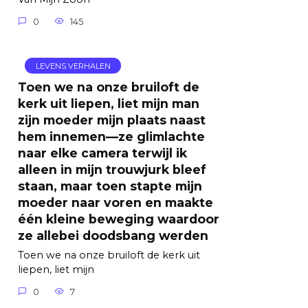
0
145
LEVENS VERHALEN
Toen we na onze bruiloft de
kerk uit liepen, liet mijn man
zijn moeder mijn plaats naast
hem innemen—ze glimlachte
naar elke camera terwijl ik
alleen in mijn trouwjurk bleef
staan, maar toen stapte mijn
moeder naar voren en maakte
één kleine beweging waardoor
ze allebei doodsbang werden
Toen we na onze bruiloft de kerk uit
liepen, liet mijn
0
7