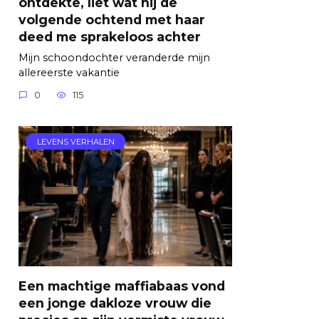
ontdekte, liet wat hij de
volgende ochtend met haar
deed me sprakeloos achter
Mijn schoondochter veranderde mijn
allereerste vakantie
0
115
LEVENS VERHALEN
Een machtige maffiabaas vond
een jonge dakloze vrouw die