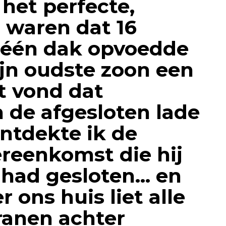
 het perfecte,
 waren dat 16
 één dak opvoedde
jn oudste zoon een
t vond dat
n de afgesloten lade
ntdekte ik de
reenkomst die hij
 had gesloten… en
 ons huis liet alle
tranen achter