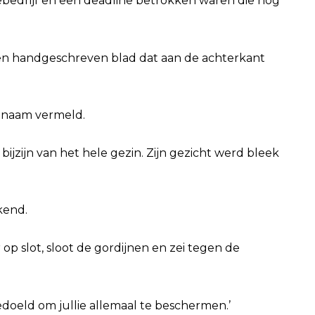
ébedrijf en een deadline betrokken waren die nog
en handgeschreven blad dat aan de achterkant
j naam vermeld.
bijzijn van het hele gezin. Zijn gezicht werd bleek
kend.
 op slot, sloot de gordijnen en zei tegen de
 bedoeld om jullie allemaal te beschermen.’