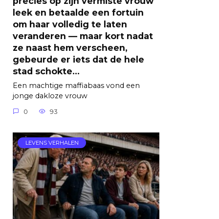
precies op zijn vermiste vrouw
leek en betaalde een fortuin
om haar volledig te laten
veranderen — maar kort nadat
ze naast hem verscheen,
gebeurde er iets dat de hele
stad schokte…
Een machtige maffiabaas vond een
jonge dakloze vrouw
0
93
LEVENS VERHALEN