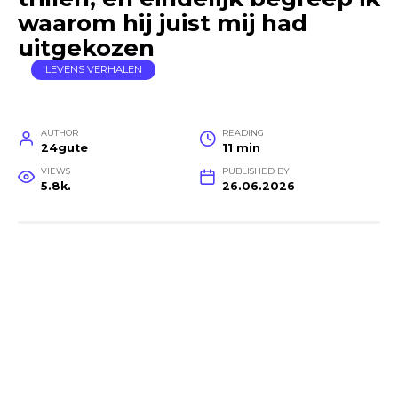
waarom hij juist mij had
uitgekozen
LEVENS VERHALEN
AUTHOR
READING
24gute
11 min
VIEWS
PUBLISHED BY
5.8k.
26.06.2026